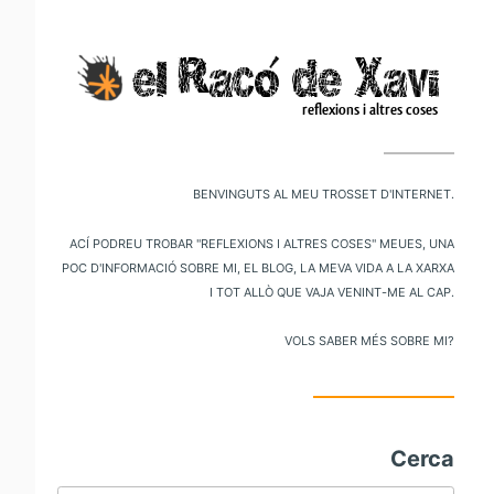
V
al
m
pr
Benvinguts al meu trosset d'internet.
Ací podreu trobar "reflexions i altres coses" meues, una
poc d'informació sobre mi, el blog, la meva vida a la xarxa
i tot allò que vaja venint-me al cap.
Vols saber més sobre mi?
Cerca