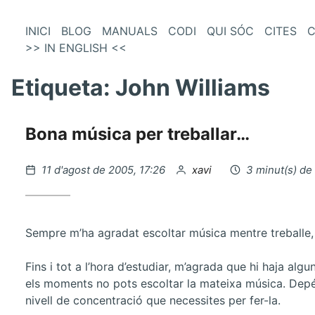
és
Vés
INICI
BLOG
MANUALS
CODI
QUI SÓC
CITES
C
al
>> IN ENGLISH <<
enú
contingut
incipal
Etiqueta:
John Williams
Bona música per treballar…
Publicat
per
11 d'agost de 2005, 17:26
xavi
3 minut(s) de
el
Sempre m’ha agradat escoltar música mentre treballe, o
Fins i tot a l’hora d’estudiar, m’agrada que hi haja alg
els moments no pots escoltar la mateixa música. Depén
nivell de concentració que necessites per fer-la.