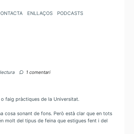
ONTACTA
ENLLAÇOS
PODCASTS
a
 lectura
1 comentari
Bona
música
per
treballar…
 faig pràctiques de la Universitat.
una cosa sonant de fons. Però està clar que en tots
 molt del tipus de feina que estigues fent i del