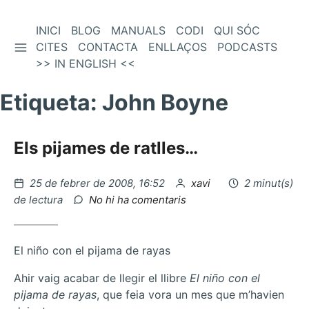
Vés
INICI
BLOG
MANUALS
CODI
QUI SÓC
BARRA LATERAL
al
CITES
CONTACTA
ENLLAÇOS
PODCASTS
contingut
>> IN ENGLISH <<
Etiqueta:
John Boyne
Els pijames de ratlles…
Publicat
per
25 de febrer de 2008, 16:52
xavi
2 minut(s)
el
a
de lectura
No hi ha comentaris
Els
pijames
de
El niño con el pijama de rayas
ratlles…
Ahir vaig acabar de llegir el llibre
El niño con el
pijama de rayas
, que feia vora un mes que m’havien