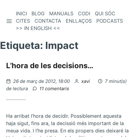
Vés
INICI
BLOG
MANUALS
CODI
QUI SÓC
BARRA LATERAL
al
CITES
CONTACTA
ENLLAÇOS
PODCASTS
contingut
>> IN ENGLISH <<
Etiqueta:
Impact
L’hora de les decisions…
Publicat
per
26 de març de 2012, 18:00
xavi
7 minut(s)
el
a
de lectura
11 comentaris
L’hora
de
les
decisions…
Ha arribat l’hora de decidir. Possiblement aquesta
haja sigut, fins ara, la decissió més important de la
meua vida. I l’he presa. En els propers dies deixaré la