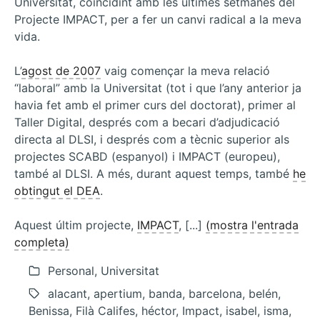
Universitat, coincidint amb les últimes setmanes del
Projecte IMPACT, per a fer un canvi radical a la meva
vida.
L’
agost de 2007
vaig començar la meva relació
“laboral” amb la Universitat (tot i que l’any anterior ja
havia fet amb el primer curs del doctorat), primer al
Taller Digital, després com a becari d’adjudicació
directa al DLSI, i després com a tècnic superior als
projectes SCABD (espanyol) i IMPACT (europeu),
també al DLSI. A més, durant aquest temps, també
he
obtingut el DEA
.
Aquest últim projecte,
IMPACT
, [...]
(mostra l'entrada
completa)
Personal, Universitat
alacant, apertium, banda, barcelona, belén,
Benissa, Filà Califes, héctor, Impact, isabel, isma,