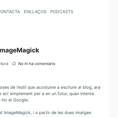
ONTACTA
ENLLAÇOS
PODCASTS
 ImageMagick
a
ctura
No hi ha comentaris
Transició
entre
dues
imatges
oses de l’estil que acostume a escriure al blog, ara
amb
 ací simplement per a en un futur, quan intente
ImageMagick
t-ho al Google.
et ImageMagick, i a partir de les dues imatges