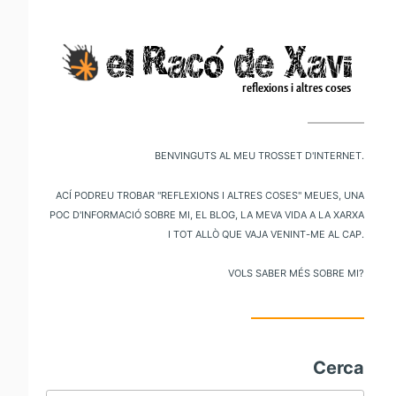
V
al
m
pr
Benvinguts al meu trosset d'internet.
Ací podreu trobar "reflexions i altres coses" meues, una
poc d'informació sobre mi, el blog, la meva vida a la xarxa
i tot allò que vaja venint-me al cap.
Vols saber més sobre mi?
Cerca