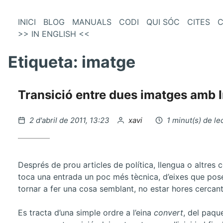
és
Vés
INICI
BLOG
MANUALS
CODI
QUI SÓC
CITES
C
al
>> IN ENGLISH <<
enú
contingut
incipal
Etiqueta:
imatge
Transició entre dues imatges amb
Publicat
per
2 d'abril de 2011, 13:23
xavi
1 minut(s) de le
el
Després de prou articles de política, llengua o altres c
toca una entrada un poc més tècnica, d’eixes que pose
tornar a fer una cosa semblant, no estar hores cercan
Es tracta d’una simple ordre a l’eina
convert
, del paqu