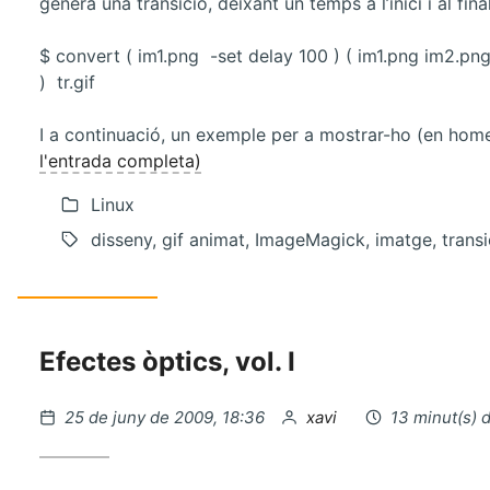
genera una transició, deixant un temps a l’inici i al final
$ convert ( im1.png -set delay 100 ) ( im1.png im2.pn
) tr.gif
I a continuació, un exemple per a mostrar-ho (en hom
l'entrada completa)
Linux
disseny, gif animat, ImageMagick, imatge, transi
Efectes òptics, vol. I
Publicat
per
25 de juny de 2009, 18:36
xavi
13 minut(s) 
el