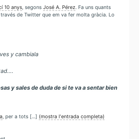
imatges
cí 10 anys
, segons
José A. Pérez
. Fa uns quants
amb
 través de Twitter que em va fer molta gràcia. Lo
ImageMagick
 ves y cambiala
tad….
as y sales de duda de si te va a sentar bien
a
, per a tots [...]
(mostra l'entrada completa)
ent