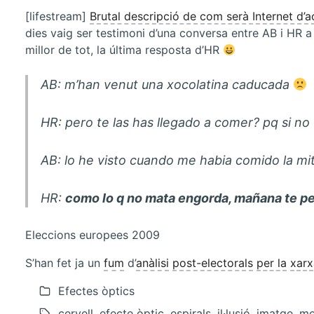
[lifestream]
Brutal descripció de com serà Internet d’a
dies vaig ser testimoni d’una conversa entre AB i HR a
millor de tot, la última resposta d’HR
AB
: m’han venut una xocolatina caducada
HR
: pero te las has llegado a comer? pq si no
AB
: lo he visto cuando me habia comido la mi
HR
:
como lo q no mata engorda, mañana te pes
Eleccions europees 2009
S’han fet ja un
fum
d’
anàlisi
post-electorals
per la
xarx
Efectes òptics
cervell, efecte òptic, espirals, il·lusió, imatge, m