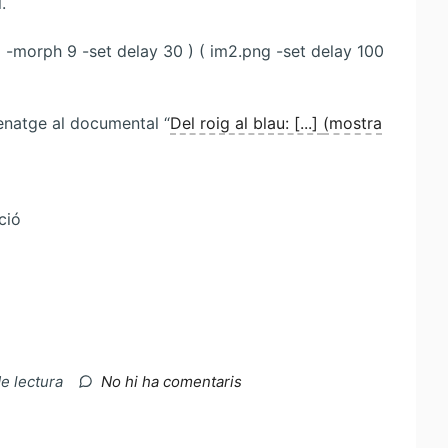
.
g -morph 9 -set delay 30 ) ( im2.png -set delay 100
enatge al documental “
Del roig al blau: [...]
(mostra
ció
a
de lectura
No hi ha comentaris
Transició
entre
dues