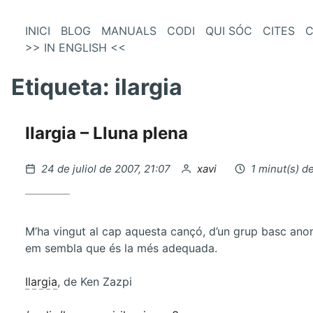
és
Vés
INICI
BLOG
MANUALS
CODI
QUI SÓC
CITES
C
al
>> IN ENGLISH <<
enú
contingut
incipal
Etiqueta:
ilargia
Ilargia – Lluna plena
Publicat
per
24 de juliol de 2007, 21:07
xavi
1 minut(s) d
el
M’ha vingut al cap aquesta cançó, d’un grup basc an
em sembla que és la més adequada.
Ilargia
, de Ken Zazpi