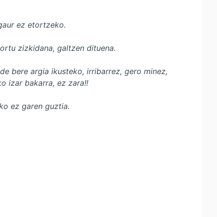
gaur ez etortzeko.
rtu zizkidana, galtzen dituena.
de bere argia ikusteko, irribarrez, gero minez,
o izar bakarra, ez zara!!
ko ez garen guztia.