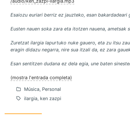
/audio/ken_zazpi-ilargia.mp3
Esaiozu euriari berriz ez jauzteko, esan bakardadeari 
Eusten nauen soka zara eta itotzen nauena, ametsak so
Zuretzat ilargia lapurtuko nuke gauero, eta zu itsu zau
eragin didazu negarra, nire sua itzali da, ez zara gauek
Esan sentitzen dudana ez dela egia, une baten sineste
(mostra l'entrada completa)
Música, Personal
ilargia, ken zazpi