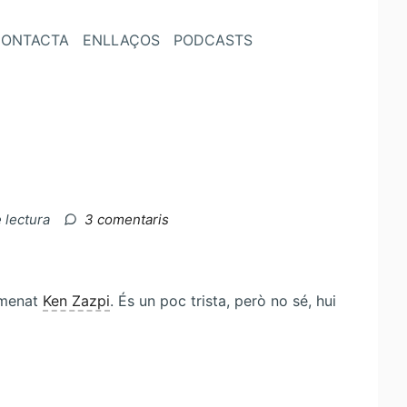
ONTACTA
ENLLAÇOS
PODCASTS
a
e lectura
3 comentaris
Ilargia
–
Lluna
plena
omenat
Ken Zazpi
. És un poc trista, però no sé, hui