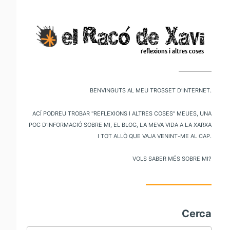
V
al
m
pr
Benvinguts al meu trosset d'internet.
Ací podreu trobar "reflexions i altres coses" meues, una
poc d'informació sobre mi, el blog, la meva vida a la xarxa
i tot allò que vaja venint-me al cap.
Vols saber més sobre mi?
Cerca