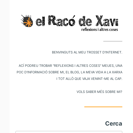
V
al
m
pr
Benvinguts al meu trosset d'internet.
Ací podreu trobar "reflexions i altres coses" meues, una
poc d'informació sobre mi, el blog, la meva vida a la xarxa
i tot allò que vaja venint-me al cap.
Vols saber més sobre mi?
Cerca