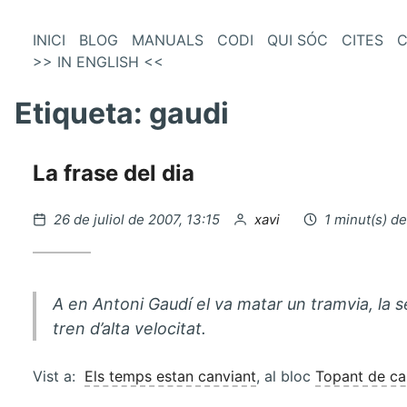
és
Vés
INICI
BLOG
MANUALS
CODI
QUI SÓC
CITES
C
al
>> IN ENGLISH <<
enú
contingut
incipal
Etiqueta:
gaudi
La frase del dia
Publicat
per
26 de juliol de 2007, 13:15
xavi
1 minut(s) de
el
A en Antoni Gaudí el va matar un tramvia, la s
tren d’alta velocitat.
Vist a:
Els temps estan canviant
, al bloc
Topant de c