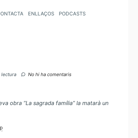
ONTACTA
ENLLAÇOS
PODCASTS
a
 lectura
No hi ha comentaris
La
frase
del
dia
eva obra “La sagrada família” la matarà un
ap