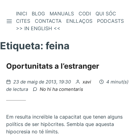
Vés
INICI
BLOG
MANUALS
CODI
QUI SÓC
BARRA LATERAL
al
CITES
CONTACTA
ENLLAÇOS
PODCASTS
contingut
>> IN ENGLISH <<
Etiqueta:
feina
Oportunitats a l’estranger
Publicat
per
23 de maig de 2013, 19:30
xavi
4 minut(s)
el
a
de lectura
No hi ha comentaris
Oportunitats
a
l’estranger
Em resulta increïble la capacitat que tenen alguns
polítics de ser hipòcrites. Sembla que aquesta
hipocresia no té límits.