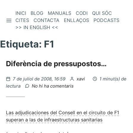
Vés
INICI
BLOG
MANUALS
CODI
QUI SÓC
BARRA LATERAL
al
CITES
CONTACTA
ENLLAÇOS
PODCASTS
contingut
>> IN ENGLISH <<
Etiqueta:
F1
Diferència de pressupostos…
Publicat
per
7 de juliol de 2008, 16:59
xavi
1 minut(s) de
el
a
lectura
No hi ha comentaris
Diferència
de
pressupostos…
Las adjudicaciones del Consell en el circuito de F1
superan a las de infraestructuras sanitarias