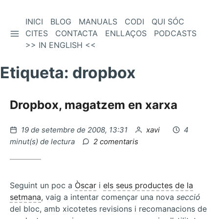
Vés
INICI
BLOG
MANUALS
CODI
QUI SÓC
BARRA LATERAL
al
CITES
CONTACTA
ENLLAÇOS
PODCASTS
contingut
>> IN ENGLISH <<
Etiqueta:
dropbox
Dropbox, magatzem en xarxa
Publicat
per
19 de setembre de 2008, 13:31
xavi
4
el
a
minut(s) de lectura
2 comentaris
Dropbox,
magatzem
en
xarxa
Seguint un poc a
Òscar
i
els seus productes de la
setmana
, vaig a intentar començar una nova
secció
del bloc, amb xicotetes revisions i recomanacions de