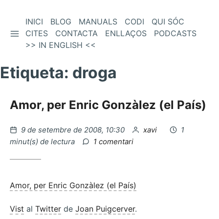
Vés
INICI
BLOG
MANUALS
CODI
QUI SÓC
BARRA LATERAL
al
CITES
CONTACTA
ENLLAÇOS
PODCASTS
contingut
>> IN ENGLISH <<
Etiqueta:
droga
Amor, per Enric Gonzàlez (el País)
Publicat
per
9 de setembre de 2008, 10:30
xavi
1
el
a
minut(s) de lectura
1 comentari
Amor,
per
Enric
Gonzàlez
Amor, per Enric Gonzàlez (el País)
(el
País)
Vist
al
Twitter
de
Joan Puigcerver
.