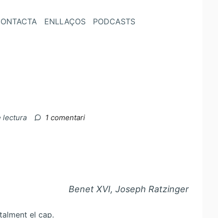
ONTACTA
ENLLAÇOS
PODCASTS
a
 lectura
1 comentari
Benedetti,
un
xicotet
homenatje
Benet XVI, Joseph Ratzinger
otalment el cap.