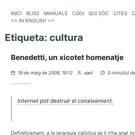
és
Vés
INICI
BLOG
MANUALS
CODI
QUI SÓC
CITES
C
al
>> IN ENGLISH <<
enú
contingut
incipal
Etiqueta:
cultura
Benedetti, un xicotet homenatje
Publicat
per
19 de maig de 2009, 19:12
xavi
3 minut(s) de
el
Internet pot destruir el coneixement.
Definitivament, a la jerarquia catòlica se li n’ha anat t