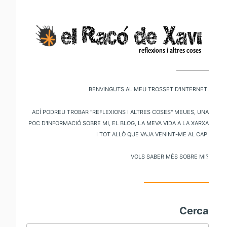
V
al
m
pr
Benvinguts al meu trosset d'internet.
Ací podreu trobar "reflexions i altres coses" meues, una
poc d'informació sobre mi, el blog, la meva vida a la xarxa
i tot allò que vaja venint-me al cap.
Vols saber més sobre mi?
Cerca