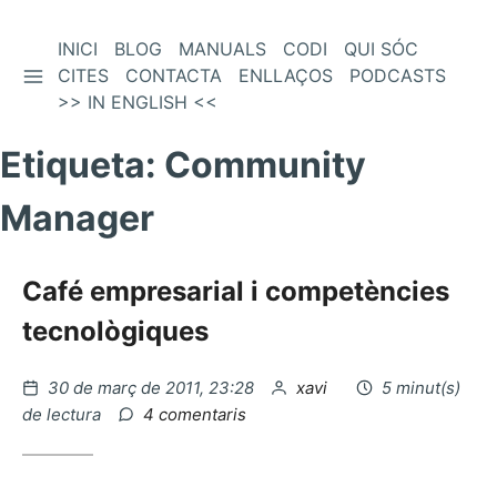
Vés
INICI
BLOG
MANUALS
CODI
QUI SÓC
BARRA LATERAL
al
CITES
CONTACTA
ENLLAÇOS
PODCASTS
contingut
>> IN ENGLISH <<
Etiqueta:
Community
Manager
Café empresarial i competències
tecnològiques
Publicat
per
30 de març de 2011, 23:28
xavi
5 minut(s)
el
a
de lectura
4 comentaris
Café
empresarial
i