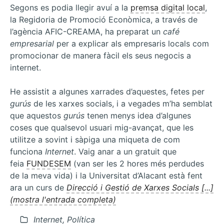
competències
Segons es podia llegir avuí a la
premsa digital local
,
tecnològiques
la Regidoria de Promoció Econòmica, a través de
l’agència AFIC-CREAMA, ha preparat un
café
empresarial
per a explicar als empresaris locals com
promocionar de manera fàcil els seus negocis a
internet.
He assistit a algunes xarrades d’aquestes, fetes per
gurús
de les xarxes socials, i a vegades m’ha semblat
que aquestos
gurús
tenen menys idea d’algunes
coses que qualsevol usuari mig-avançat, que les
utilitze a sovint i sàpiga una miqueta de com
funciona
Internet
. Vaig anar a un gratuit que
feia
FUNDESEM
(van ser les 2 hores més perdudes
de la meva vida) i la Universitat d’Alacant està fent
ara un curs de
Direcció i Gestió de Xarxes Socials [...]
(mostra l'entrada completa)
Internet, Política