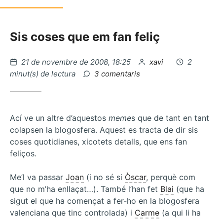
Sis coses que em fan feliç
Publicat
per
21 de novembre de 2008, 18:25
xavi
2
el
a
minut(s) de lectura
3 comentaris
Sóc
influent…
Ací ve un altre d’aquestos
meme
s que de tant en tant
colapsen la blogosfera. Aquest es tracta de dir sis
coses quotidianes, xicotets detalls, que ens fan
feliços.
Me’l va passar
Joan
(i no sé si
Òscar
, perquè com
que no m’ha enllaçat…). També l’han fet
Blai
(que ha
sigut el que ha començat a fer-ho en la blogosfera
valenciana que tinc controlada) i
Carme
(a qui li ha