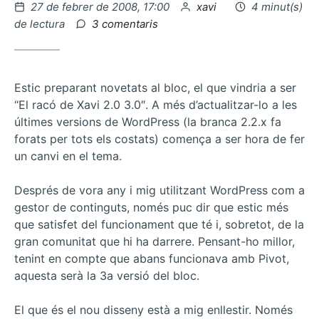
Publicat
per
27 de febrer de 2008, 17:00
xavi
4 minut(s)
el
a
de lectura
3 comentaris
Sóc
influent…
Estic preparant novetats al bloc, el que vindria a ser
“El racó de Xavi 2.0 3.0″. A més d’actualitzar-lo a les
últimes versions de WordPress (la branca 2.2.x fa
forats per tots els costats) comença a ser hora de fer
un canvi en el tema.
Després de vora any i mig utilitzant WordPress com a
gestor de continguts, només puc dir que estic més
que satisfet del funcionament que té i, sobretot, de la
gran comunitat que hi ha darrere. Pensant-ho millor,
tenint en compte que abans funcionava amb Pivot,
aquesta serà la 3a versió del bloc.
El que és el nou disseny està a mig enllestir. Només