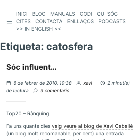
Vés
INICI
BLOG
MANUALS
CODI
QUI SÓC
BARRA LATERAL
al
CITES
CONTACTA
ENLLAÇOS
PODCASTS
contingut
>> IN ENGLISH <<
Etiqueta:
catosfera
Sóc influent…
Publicat
per
8 de febrer de 2010, 19:38
xavi
2 minut(s)
el
a
de lectura
3 comentaris
Sóc
influent…
Top20 – Rànquing
Fa uns quants dies
vaig veure
al blog de Xavi Caballé
(un blog molt recomanable, per cert) una entrada