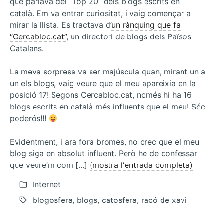
que parlava del “Top 20” dels blogs escrits en
català. Em va entrar curiositat, i vaig començar a
mirar la llista. Es tractava d’
un rànquing que fa
“Cercabloc.cat”
, un directori de blogs dels Països
Catalans.
La meva sorpresa va ser majúscula quan, mirant un a
un els blogs, vaig veure que el meu apareixia en la
posició 17! Segons Cercabloc.cat, només hi ha 16
blogs escrits en català més influents que el meu! Sóc
poderós!!!
Evidentment, i ara fora bromes, no crec que el meu
blog siga en absolut influent. Però he de confessar
que veure’m com [...]
(mostra l'entrada completa)
Internet
blogosfera, blogs, catosfera, racó de xavi