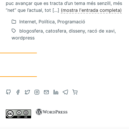
puc avançar que es tracta d’un tema més senzill, més
“net” que l’actual, tot [...]
(mostra l'entrada completa)
Internet, Política, Programació
blogosfera, catosfera, disseny, racó de xavi,
wordpress
Obre
Obre
Obre
Obre
Contacta
Obre
Obre
Compra
el
el
el
l'Instagram
via
el
el
a
GitHub
Facebook
Twitter
en
correu
LinkedIn
Telegram
Amazon
en
en
en
una
electrònic
en
en
amb
una
una
una
altra
una
una
un