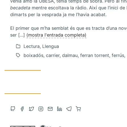
venia amb la UBESA, tenia temps de sobra. Però al fina
becadeta
mentre escoltava la ràdio. Així que l’inici de l
dimarts per la vesprada ja me l’havia acabat.
El primer que m’ha semblat és que es tracta d’una nov
ser [...]
(mostra l'entrada completa)
Lectura, Llengua
boixadós, carrier, dalmau, ferran torrent, ferrús, 
Obre
Obre
Obre
Obre
Contacta
Obre
Obre
Compra
el
el
el
l'Instagram
via
el
el
a
GitHub
Facebook
Twitter
en
correu
LinkedIn
Telegram
Amazon