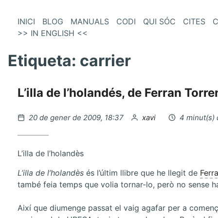
és
Vés
INICI
BLOG
MANUALS
CODI
QUI SÓC
CITES
C
al
>> IN ENGLISH <<
enú
contingut
incipal
Etiqueta:
carrier
L’illa de l’holandés, de Ferran Torre
Publicat
per
20 de gener de 2009, 18:37
xavi
4 minut(s) 
el
L’illa de l’holandès
L’illa de l’holandès
és l’últim llibre que he llegit de
Ferr
també feia temps que volia tornar-lo, però no sense ha
Així que diumenge passat el vaig agafar per a començ