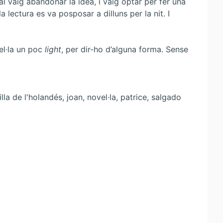
l vaig abandonar la idea, i vaig optar per fer una
a lectura es va posposar a dilluns per la nit. I
el·la un poc
light
, per dir-ho d’alguna forma. Sense
illa de l'holandés, joan, novel·la, patrice, salgado