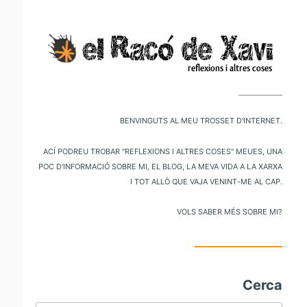
V
al
m
pr
Benvinguts al meu trosset d'internet.
Ací podreu trobar "reflexions i altres coses" meues, una
poc d'informació sobre mi, el blog, la meva vida a la xarxa
i tot allò que vaja venint-me al cap.
Vols saber més sobre mi?
Cerca