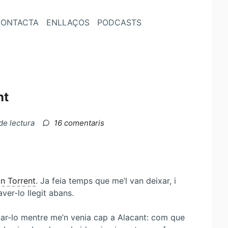
ONTACTA
ENLLAÇOS
PODCASTS
nt
a
de lectura
16 comentaris
L’illa
de
l’holandés,
de
Ferran
an Torrent
. Ja feia temps que me’l van deixar, i
Torrent
ver-lo llegit abans.
ar-lo mentre me’n venia cap a Alacant: com que