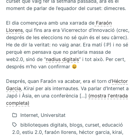
curset que vaig fer la setmana passada, ara és el
moment de parlar de l’equador del curset: dimecres.
El dia començava amb una xarrada de
Faraón
Llorens
, qui fins ara era Vicerrector d’Innovació (crec,
després de les eleccions no sé quin és el seu càrrec).
He de dir la veritat: no vaig anar. Era matí (:P) i no sé
perquè em pensava que no parlaria massa de
web2.0, sinó de “
nadius digitals
” i tot això. Per cert,
després m’ho van confirmar
Després, quan Faraón va acabar, era el torn d’
Héctor
Garcia
,
Kirai
per als internautes. Va parlar d’Internet a
Japó i Àsia, en una conferència [...]
(mostra l'entrada
completa)
Internet, Universitat
biblioteques digitals, blogs, curset, educació
2.0, estiu 2.0, faraón llorens, héctor garcia, kirai,