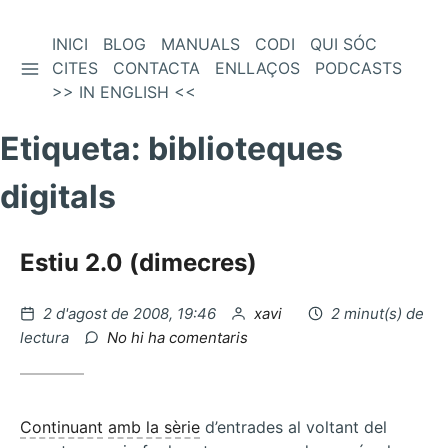
Vés
INICI
BLOG
MANUALS
CODI
QUI SÓC
BARRA LATERAL
al
CITES
CONTACTA
ENLLAÇOS
PODCASTS
contingut
>> IN ENGLISH <<
Etiqueta:
biblioteques
digitals
Estiu 2.0 (dimecres)
Publicat
per
2 d'agost de 2008, 19:46
xavi
2 minut(s) de
el
a
lectura
No hi ha comentaris
Estiu
2.0
(dimecres)
Continuant
amb la sèrie
d’entrades al voltant del