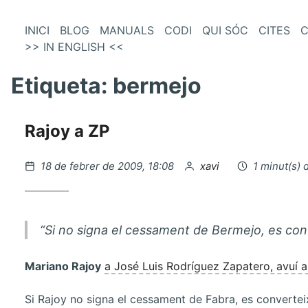
és
Vés
INICI
BLOG
MANUALS
CODI
QUI SÓC
CITES
C
al
>> IN ENGLISH <<
enú
contingut
incipal
Etiqueta:
bermejo
Rajoy a ZP
Publicat
per
18 de febrer de 2009, 18:08
xavi
1 minut(s) 
el
“Si no signa el cessament de Bermejo, es con
Mariano Rajoy
a José Luis Rodríguez Zapatero, avuí 
Si Rajoy no signa el cessament de Fabra, es convertei