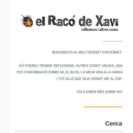
V
al
m
pr
Benvinguts al meu trosset d'internet.
Ací podreu trobar "reflexions i altres coses" meues, una
poc d'informació sobre mi, el blog, la meva vida a la xarxa
i tot allò que vaja venint-me al cap.
Vols saber més sobre mi?
Cerca