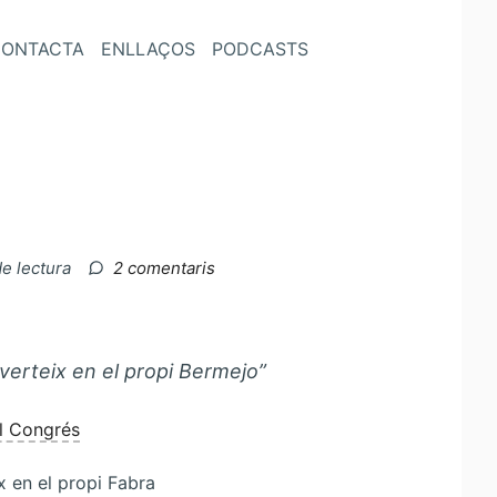
ONTACTA
ENLLAÇOS
PODCASTS
a
de lectura
2 comentaris
Rajoy
a
ZP
verteix en el propi Bermejo”
al Congrés
x en el propi Fabra