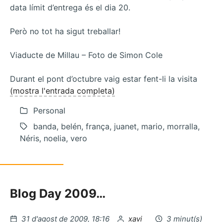
data límit d’entrega és el dia 20.
Però no tot ha sigut treballar!
Viaducte de Millau – Foto de Simon Cole
Durant el pont d’octubre vaig estar fent-li la visita
(mostra l'entrada completa)
Personal
banda, belén, frança, juanet, mario, morralla,
Néris, noelia, vero
Blog Day 2009…
Publicat
per
31 d'agost de 2009, 18:16
xavi
3 minut(s)