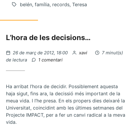
belén, família, records, Teresa
L’hora de les decisions…
Publicat
per
26 de març de 2012, 18:00
xavi
7 minut(s)
el
a
de lectura
1 comentari
Berlem,
feminisme
de
poble
Ha arribat l’hora de decidir. Possiblement aquesta
haja sigut, fins ara, la decissió més important de la
meua vida. I l’he presa. En els propers dies deixaré la
Universitat, coincidint amb les últimes setmanes del
Projecte IMPACT, per a fer un canvi radical a la meva
vida.