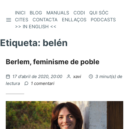
Vés
INICI
BLOG
MANUALS
CODI
QUI SÓC
BARRA LATERAL
al
CITES
CONTACTA
ENLLAÇOS
PODCASTS
contingut
>> IN ENGLISH <<
Etiqueta:
belén
Berlem, feminisme de poble
Publicat
per
17 d'abril de 2020, 20:00
xavi
3 minut(s) de
el
a
lectura
1 comentari
Berlem,
feminisme
de
poble