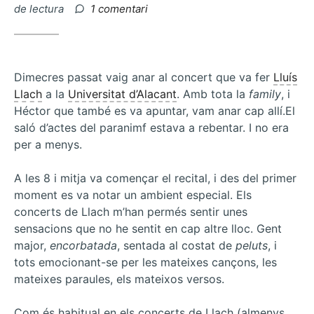
el
a
de lectura
1 comentari
Berlem,
feminisme
de
poble
Dimecres passat vaig anar al concert que va fer
Lluís
Llach
a la
Universitat d’Alacant
. Amb tota la
family
, i
Héctor que també es va apuntar, vam anar cap allí.El
saló d’actes del paranimf estava a rebentar. I no era
per a menys.
A les 8 i mitja va començar el recital, i des del primer
moment es va notar un ambient especial. Els
concerts de Llach m’han permés sentir unes
sensacions que no he sentit en cap altre lloc. Gent
major,
encorbatada
, sentada al costat de
peluts
, i
tots emocionant-se per les mateixes cançons, les
mateixes paraules, els mateixos versos.
Com és habitual en els concerts de Llach (almenys