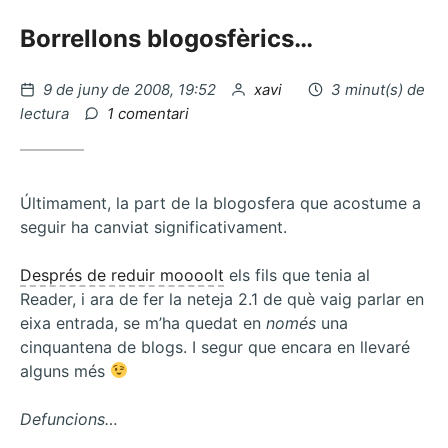
Borrellons blogosfèrics…
Publicat
per
9 de juny de 2008, 19:52
xavi
3 minut(s) de
el
a
lectura
1 comentari
Berlem,
feminisme
de
poble
Últimament, la part de la blogosfera que acostume a
seguir ha canviat significativament.
Després de reduir moooolt
els fils que tenia al
Reader, i ara de fer la neteja 2.1 de què vaig parlar en
eixa entrada, se m’ha quedat en
només
una
cinquantena de blogs. I segur que encara en llevaré
alguns més
Defuncions…