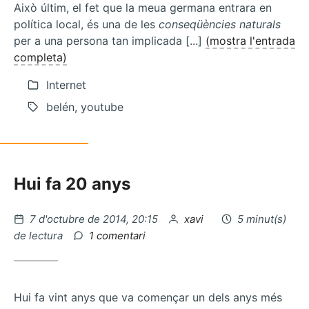
Això últim, el fet que la meua germana entrara en
política local, és una de les
conseqüències naturals
per a una persona tan implicada [...]
(mostra l'entrada
completa)
Internet
belén, youtube
Hui fa 20 anys
Publicat
per
7 d'octubre de 2014, 20:15
xavi
5 minut(s)
el
a
de lectura
1 comentari
Berlem,
feminisme
de
poble
Hui fa vint anys que va començar un dels anys més