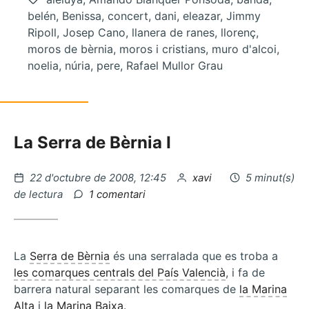
belén, Benissa, concert, dani, eleazar, Jimmy
Ripoll, Josep Cano, llanera de ranes, llorenç,
moros de bèrnia, moros i cristians, muro d'alcoi,
noelia, núria, pere, Rafael Mullor Grau
La Serra de Bèrnia I
Publicat
per
22 d'octubre de 2008, 12:45
xavi
5 minut(s)
el
a
de lectura
1 comentari
Berlem,
feminisme
de
poble
La
Serra de Bèrnia
és una serralada que es troba a
les comarques centrals del País Valencià
, i fa de
barrera natural separant les comarques de
la Marina
Alta
i
la Marina Baixa
.