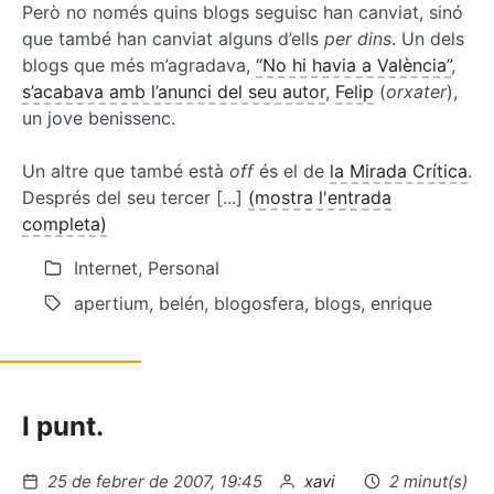
Però no només quins blogs seguisc han canviat, sinó
que també han canviat alguns d’ells
per dins
. Un dels
blogs que més m’agradava,
“No hi havia a València”
,
s’acabava amb l’anunci del seu autor
,
Felip
(
orxater
),
un jove benissenc.
Un altre que també està
off
és el de
la Mirada Crítica
.
Després del seu tercer [...]
(mostra l'entrada
completa)
Internet, Personal
apertium, belén, blogosfera, blogs, enrique
I punt.
Publicat
per
25 de febrer de 2007, 19:45
xavi
2 minut(s)