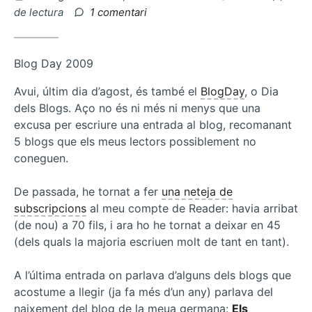
el
a
de lectura
1 comentari
Berlem,
feminisme
de
Blog Day 2009
poble
Avui, últim dia d’agost, és també el
BlogDay
, o Dia
dels Blogs. Aço no és ni més ni menys que una
excusa per escriure una entrada al blog, recomanant
5 blogs que els meus lectors possiblement no
coneguen.
De passada, he tornat a fer
una neteja de
subscripcions
al meu compte de Reader: havia arribat
(de nou) a 70 fils, i ara ho he tornat a deixar en 45
(dels quals la majoria escriuen molt de tant en tant).
A l’última entrada on parlava d’alguns dels blogs que
acostume a llegir (ja fa més d’un any) parlava del
naixement del blog de la meua germana:
Els