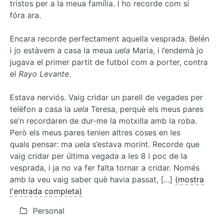
tristos per a la meua família. I ho recorde com si
fóra ara.
Encara recorde perfectament aquella vesprada. Belén
i jo estàvem a casa la meua
uela
Maria, i l’endemà jo
jugava el primer partit de futbol com a porter, contra
el
Rayo Levante
.
Estava nerviós. Vaig cridar un parell de vegades per
telèfon a casa la
uela
Teresa, perquè els meus pares
se’n recordaren de dur-me la motxilla amb la roba.
Però els meus pares tenien altres coses en les
quals pensar: ma
uela
s’estava morint. Recorde que
vaig cridar per última vegada a les 8 i poc de la
vesprada, i ja no va fer falta tornar a cridar. Només
amb la veu vaig saber què havia passat, [...]
(mostra
l'entrada completa)
Personal