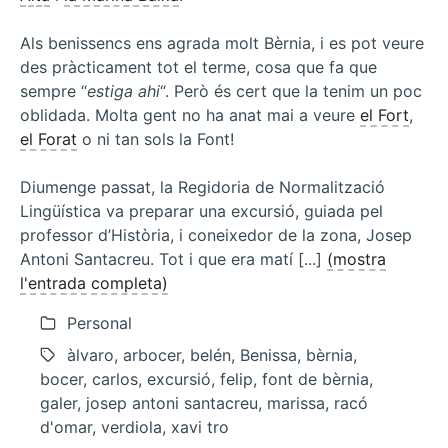
Als benissencs ens agrada molt Bèrnia, i es pot veure
des pràcticament tot el terme, cosa que fa que
sempre “
estiga ahi
“. Però és cert que la tenim un poc
oblidada. Molta gent no ha anat mai a veure
el Fort
,
el Forat
o ni tan sols la Font!
Diumenge passat, la Regidoria de Normalització
Lingüística va preparar una excursió, guiada pel
professor d’Història, i coneixedor de la zona, Josep
Antoni Santacreu. Tot i que era matí [...]
(mostra
l'entrada completa)
Personal
àlvaro, arbocer, belén, Benissa, bèrnia,
bocer, carlos, excursió, felip, font de bèrnia,
galer, josep antoni santacreu, marissa, racó
d'omar, verdiola, xavi tro