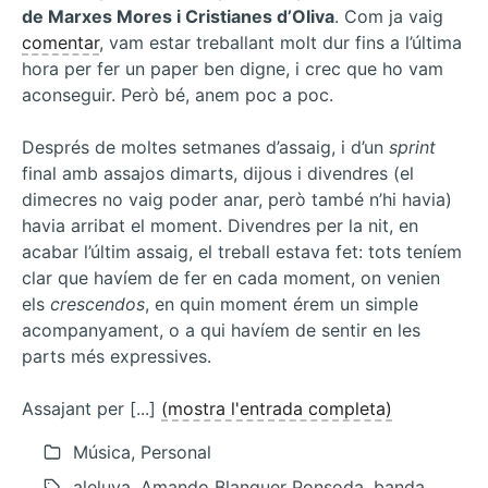
de Marxes Mores i Cristianes d’Oliva
. Com ja vaig
comentar
, vam estar treballant molt dur fins a l’última
hora per fer un paper ben digne, i crec que ho vam
aconseguir. Però bé, anem poc a poc.
Després de moltes setmanes d’assaig, i d’un
sprint
final amb assajos dimarts, dijous i divendres (el
dimecres no vaig poder anar, però també n’hi havia)
havia arribat el moment. Divendres per la nit, en
acabar l’últim assaig, el treball estava fet: tots teníem
clar que havíem de fer en cada moment, on venien
els
crescendos
, en quin moment érem un simple
acompanyament, o a qui havíem de sentir en les
parts més expressives.
Assajant per [...]
(mostra l'entrada completa)
Música, Personal
aleluya, Amando Blanquer Ponsoda, banda,