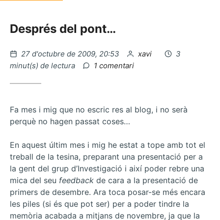
Després del pont…
Publicat
per
27 d'octubre de 2009, 20:53
xavi
3
el
a
minut(s) de lectura
1 comentari
Berlem,
feminisme
de
poble
Fa mes i mig que no escric res al blog, i no serà
perquè no hagen passat coses…
En aquest últim mes i mig he estat a tope amb tot el
treball de la tesina, preparant una presentació per a
la gent del grup d’Investigació i així poder rebre una
mica del seu
feedback
de cara a la presentació de
primers de desembre. Ara toca posar-se més encara
les piles (si és que pot ser) per a poder tindre la
memòria acabada a mitjans de novembre, ja que la