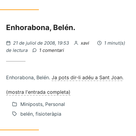
Enhorabona, Belén.
Publicat
per
21 de juliol de 2008, 19:53
xavi
1 minut(s)
el
a
de lectura
1 comentari
Berlem,
feminisme
de
poble
Enhorabona, Belén.
Ja pots dir-li adéu a Sant Joan
.
(mostra l'entrada completa)
Miniposts, Personal
belén, fisioteràpia