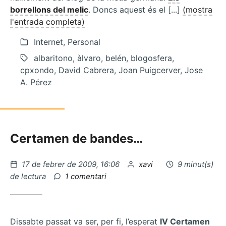
borrellons del melic
. Doncs aquest és el [...]
(mostra
l'entrada completa)
Internet, Personal
albaritono, àlvaro, belén, blogosfera,
cpxondo, David Cabrera, Joan Puigcerver, Jose
A. Pérez
Certamen de bandes…
Publicat
per
17 de febrer de 2009, 16:06
xavi
9 minut(s)
el
a
de lectura
1 comentari
Berlem,
feminisme
de
poble
Dissabte passat va ser, per fi, l’esperat
IV Certamen