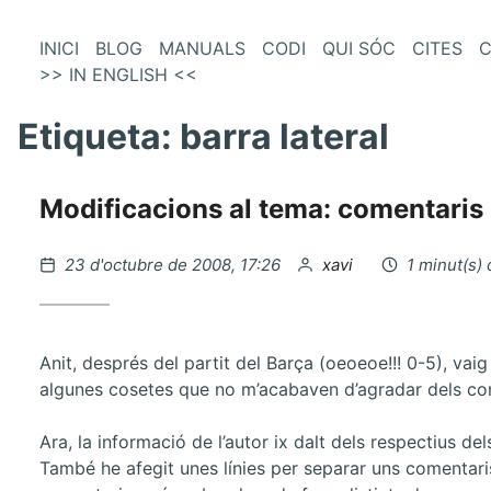
és
Vés
INICI
BLOG
MANUALS
CODI
QUI SÓC
CITES
C
al
>> IN ENGLISH <<
enú
contingut
incipal
Etiqueta:
barra lateral
Modificacions al tema: comentaris i
Publicat
per
23 d'octubre de 2008, 17:26
xavi
1 minut(s) 
el
Anit, després del partit del Barça (oeoeoe!!! 0-5), vai
algunes cosetes que no m’acabaven d’agradar dels comen
Ara, la informació de l’autor ix dalt dels respectius d
També he afegit unes línies per separar uns comentaris