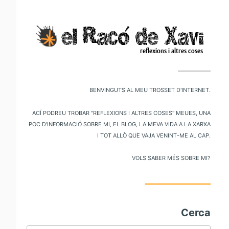
V
al
m
pr
Benvinguts al meu trosset d'internet.
Ací podreu trobar "reflexions i altres coses" meues, una
poc d'informació sobre mi, el blog, la meva vida a la xarxa
i tot allò que vaja venint-me al cap.
Vols saber més sobre mi?
Cerca