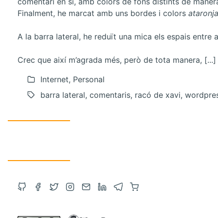
comentari en sí, amb colors de fons distints de manera a
Finalment, he marcat amb uns bordes i colors
ataronja
A la barra lateral, he reduït una mica els espais entr
Crec que així m’agrada més, però de tota manera, [...
Internet, Personal
barra lateral, comentaris, racó de xavi, wordpre
Obre
Obre
Obre
Obre
Contacta
Obre
Obre
Compra
el
el
el
l'Instagram
via
el
el
a
GitHub
Facebook
Twitter
en
correu
LinkedIn
Telegram
Amazon