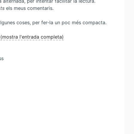
lternada, per intentar facilitar la lectura.
ts
els meus comentaris.
e algunes coses, per fer-la un poc més compacta.
]
(mostra l'entrada completa)
ss