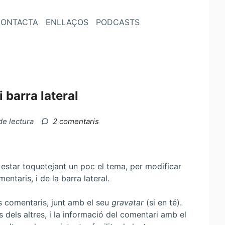
ONTACTA
ENLLAÇOS
PODCASTS
 barra lateral
a
de lectura
2 comentaris
Modificacions
al
tema:
comentaris
g estar toquetejant un poc el tema, per modificar
i
taris, i de la barra lateral.
barra
lateral
els comentaris, junt amb el seu
gravatar
(si en té).
 dels altres, i la informació del comentari amb el