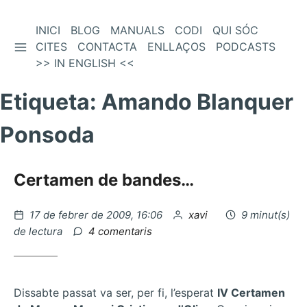
Vés
INICI
BLOG
MANUALS
CODI
QUI SÓC
BARRA LATERAL
al
CITES
CONTACTA
ENLLAÇOS
PODCASTS
contingut
>> IN ENGLISH <<
Etiqueta:
Amando Blanquer
Ponsoda
Certamen de bandes…
Publicat
per
17 de febrer de 2009, 16:06
xavi
9 minut(s)
el
a
de lectura
4 comentaris
Certamen
de
bandes…
Dissabte passat va ser, per fi, l’esperat
IV Certamen