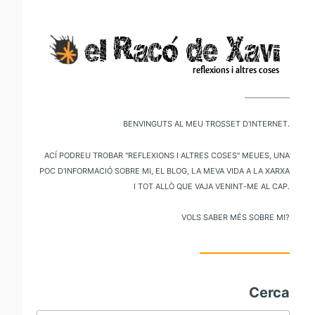
V
al
m
pr
Benvinguts al meu trosset d'internet.
Ací podreu trobar "reflexions i altres coses" meues, una
poc d'informació sobre mi, el blog, la meva vida a la xarxa
i tot allò que vaja venint-me al cap.
Vols saber més sobre mi?
Cerca