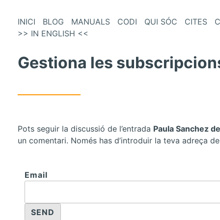
és
Vés
INICI
BLOG
MANUALS
CODI
QUI SÓC
CITES
C
al
>> IN ENGLISH <<
enú
contingut
incipal
Gestiona les subscripcion
Pots seguir la discussió de l’entrada
Paula Sanchez de
un comentari. Només has d’introduir la teva adreça de
Email